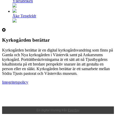
Yllefabriken
Åke Tengfeldt
Kyrkogården berättar
Kyrkogården berättar är en digital kyrkogårdsvandring som finns på
Gamla och Nya kyrkogården i Västervik samt på Ankarsrums
kyrkogård. Porträttbeskrivningarna är ett sätt att nå Tjustbygdens
lokalhistoria på ett bredare perspektiv snarare än att gestalta en
person eller en släkt. Kyrkogården berättar är ett samarbete mellan
Södra Tjusts pastorat och Västerviks museum.
Integritetspolicy
En digital lösning från
Everday