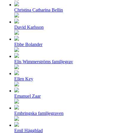
Christina Catharina Bellin
David Karlsson
Ebbe Bolander
Elis Wimmerströms familjegrav
Ellen Key
Emanuel Zaar
Embringska familjegraven
Emil Häggblad