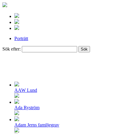
Porträtt
Sök efter:
Porträtt
AAW Lund
Ada Ryström
Adam Jerns familjegrav