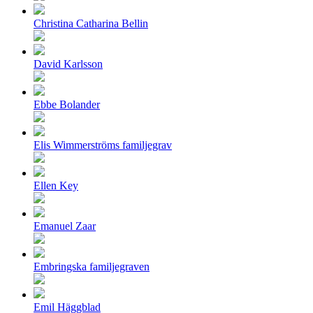
Christina Catharina Bellin
David Karlsson
Ebbe Bolander
Elis Wimmerströms familjegrav
Ellen Key
Emanuel Zaar
Embringska familjegraven
Emil Häggblad