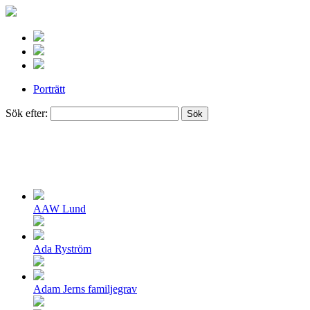
Porträtt
Sök efter:
Porträtt
AAW Lund
Ada Ryström
Adam Jerns familjegrav