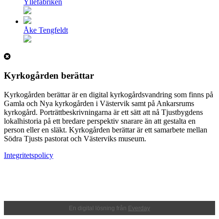
Yllefabriken
Åke Tengfeldt
Kyrkogården berättar
Kyrkogården berättar är en digital kyrkogårdsvandring som finns på
Gamla och Nya kyrkogården i Västervik samt på Ankarsrums
kyrkogård. Porträttbeskrivningarna är ett sätt att nå Tjustbygdens
lokalhistoria på ett bredare perspektiv snarare än att gestalta en
person eller en släkt. Kyrkogården berättar är ett samarbete mellan
Södra Tjusts pastorat och Västerviks museum.
Integritetspolicy
En digital lösning från
Everday