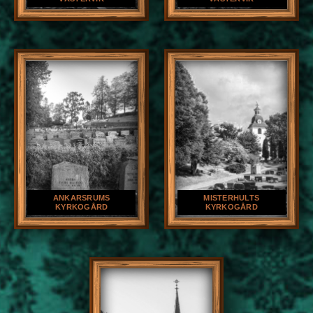
ANKARSRUMS
MISTERHULTS
KYRKOGÅRD
KYRKOGÅRD