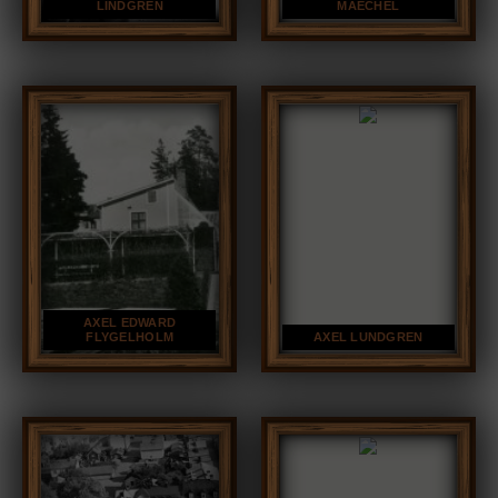
LINDGREN
MAECHEL
AXEL EDWARD
FLYGELHOLM
AXEL LUNDGREN