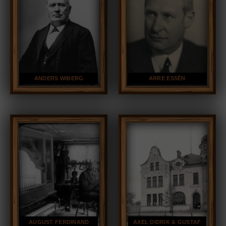
ANDERS WIBERG
ARRE ESSÉN
AUGUST FERDINAND
AXEL DIDRIK & GUSTAF