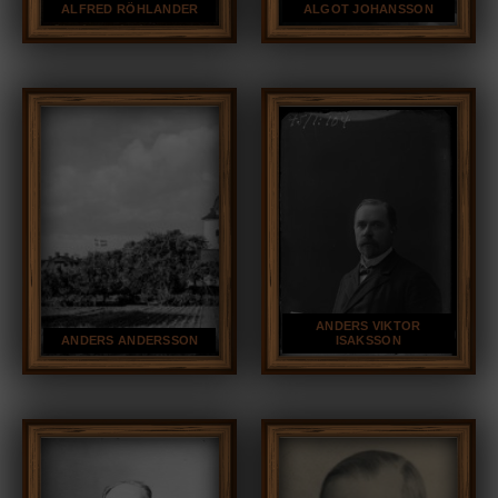
ALFRED RÖHLANDER
ALGOT JOHANSSON
ANDERS VIKTOR
ANDERS ANDERSSON
ISAKSSON